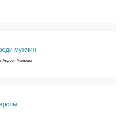
реди мужчин
от Андрея Малюша
Европы