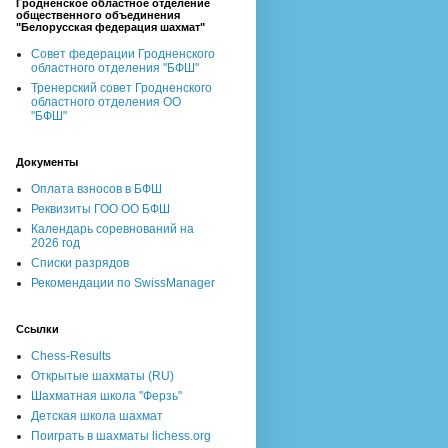
Гродненское областное отделение
общественного объединения
"Белорусская федерация шахмат"
Совет федерации Гродненского
областного отделения "БФШ"
Тренерский совет Гродненского
областного отделения ОО
"БФШ"
Документы
Оплата взносов в БФШ
Реквизиты ГОО ОО БФШ
Календарь соревнований на
2026 год
Списки разрядов
Рекомендации по SwissManager
Ссылки
Chess-Results
Открытые шахматы (RU)
Шахматная школа "Ферзь"
Детская школа шахмат
Поиграть в шахматы lichess.org