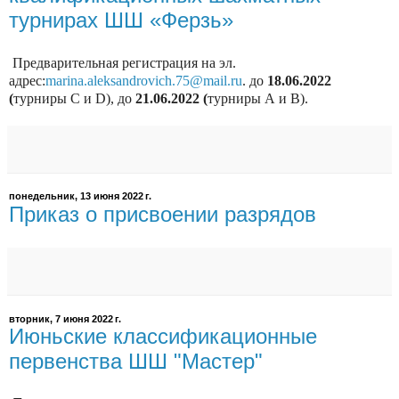
турнирах ШШ «Ферзь»
Предварительная регистрация н
а эл.
адрес:
marina
.
aleksandrovich
.75@
mail
.
ru
. до
18.06.2022
(
турниры С и
D
),
до
21.06.2022 (
турниры А и
В
).
понедельник, 13 июня 2022 г.
Приказ о присвоении разрядов
вторник, 7 июня 2022 г.
Июньские классификационные
первенства ШШ "Мастер"