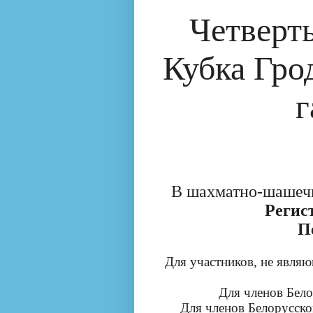
Четверт
Кубка Гро
г
В шахматно-шашечн
Регист
Пе
Для участников, не явля
Для членов Бело
Для членов Белорусск