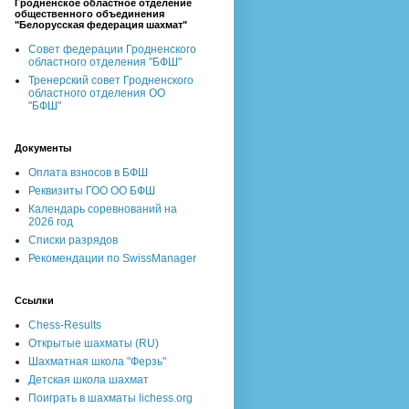
Гродненское областное отделение
общественного объединения
"Белорусская федерация шахмат"
Совет федерации Гродненского
областного отделения "БФШ"
Тренерский совет Гродненского
областного отделения ОО
"БФШ"
Документы
Оплата взносов в БФШ
Реквизиты ГОО ОО БФШ
Календарь соревнований на
2026 год
Списки разрядов
Рекомендации по SwissManager
Ссылки
Chess-Results
Открытые шахматы (RU)
Шахматная школа "Ферзь"
Детская школа шахмат
Поиграть в шахматы lichess.org