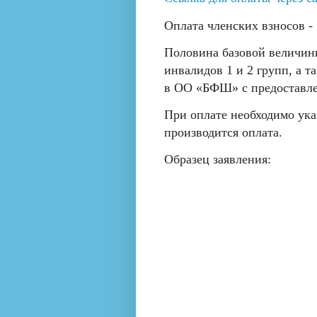
Оплата членских взносов - 
Половина базовой величины
инвалидов 1 и 2 групп, а т
в ОО «БФШ» с предоставл
При оплате необходимо ука
производится оплата.
Образец заявления:
Предсе
ОО «Белорусс
Сычук
Иванова И
+375 29