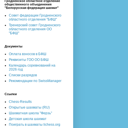
Гродненское областное отделение
общественного объединения
"Белорусская федерация шахмат"
Совет федерации Гродненского
областного отделения "БФШ"
Тренерский совет Гродненского
областного отделения ОО
"БФШ"
Документы
Оплата взносов в БФШ
Реквизиты ГОО ОО БФШ
Календарь соревнований на
2026 год
Списки разрядов
Рекомендации по SwissManager
Ссылки
Chess-Results
Открытые шахматы (RU)
Шахматная школа "Ферзь"
Детская школа шахмат
Поиграть в шахматы lichess.org