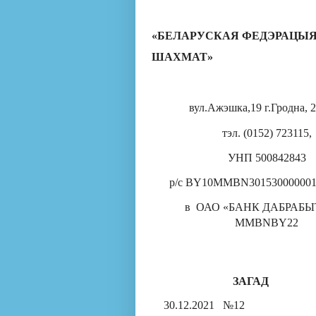
«
БЕЛАРУСКАЯ ФЕДЭРАЦЫ
ШАХМАТ
»
вул.Ажэшка,19
г.Гродна, 
тэл. (0152) 723115,
УНП 500842843
р/с BY10MMBN301530000001
в ОАО «БАНК ДАБРАБЫТ
MMBNBY
22
ЗАГАД
30.12.2021
№12