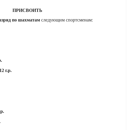
ПРИСВОИТЬ
азряд по шахматам
следующим спортсменам:
.
2 г.р.
р.
.