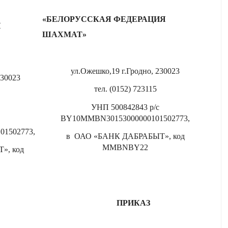
«БЕЛОРУССКАЯ ФЕДЕРАЦИЯ
Я
ШАХМАТ»
ул.Ожешко,19 г.Гродно, 230023
230023
тел. (0152) 723115
УНП 500842843 р/с
BY10MMBN30153000000101502773,
01502773,
в ОАО «БАНК ДАБРАБЫТ», код
MMBNBY
22
», код
ПРИКАЗ