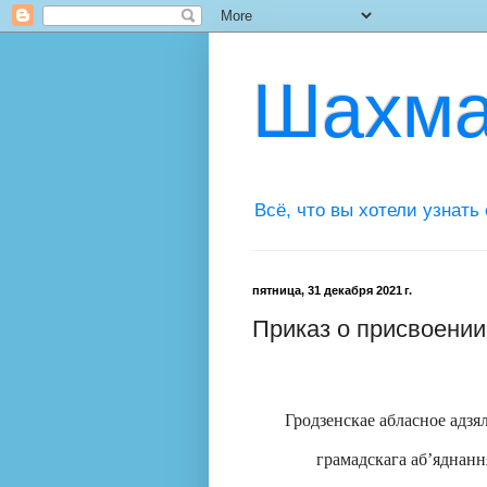
Шахма
Всё, что вы хотели узнать
пятница, 31 декабря 2021 г.
Приказ о присвоении
Гродзенскае абласное адзя
грамадскага аб
’яднанн