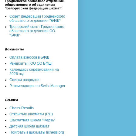
Гродненское областное отделение
общественного объединения
"Белорусская федерация шахмат"
Совет федерации Гродненского
областного отделения "БФШ"
Тренерский совет Гродненского
областного отделения ОО
"БФШ"
Документы
Оплата взносов в БФШ
Реквизиты ГОО ОО БФШ
Календарь соревнований на
2026 год
Списки разрядов
Рекомендации по SwissManager
Ссылки
Chess-Results
Открытые шахматы (RU)
Шахматная школа "Ферзь"
Детская школа шахмат
Поиграть в шахматы lichess.org