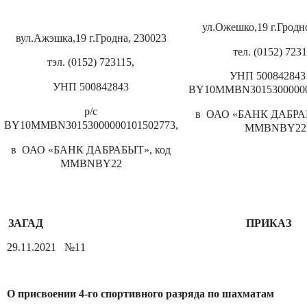
ул.Ожешко,19 г.Гродн
вул.Ажэшка,19
г.Гродна, 230023
тел. (0152) 723
тэл. (0152) 723115,
УНП 500842843 
УНП 500842843
BY10MMBN30153000000
р/с
в ОАО «БАНК ДАБРАБ
BY10MMBN30153000000101502773,
MMBNBY
22
в ОАО «БАНК ДАБРАБЫТ», код
MMBNBY
22
ЗАГАД
ПРИКАЗ
29.11.2021
№11
О присвоении 4-го спортивного разряда по шахматам