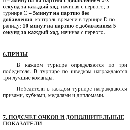
В
–
3минуты
на партию с добавлением 2-х
секунд за каждый ход
, начиная с первого; в
турнире С –
5минут
на партию
без
д
обавления
;
контроль времени в
турнире D
по
рапиду:
10 минут на партию с добавлением 5
секунд за каждый ход
, начиная с первого.
6.ПРИЗЫ
В каждом турнире определяются по три
победителя. В турнире по шведкам награждаются
три лучшие команды.
Победители в каждом турнире награждаются
призами, кубками, медалями и дипломами.
7. ПОДСЧЕТ ОЧКОВ И ДОПОЛНИТЕЛЬНЫЕ
ПОКАЗАТЕЛИ