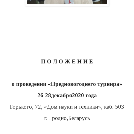
П О Л О Ж Е Н И Е
о проведении «
Предновогоднего турнира
»
26-28декабря
2020 года
Горького, 72
, «
Дом науки и техники
»
, каб. 503
г.
Гродно,
Беларусь