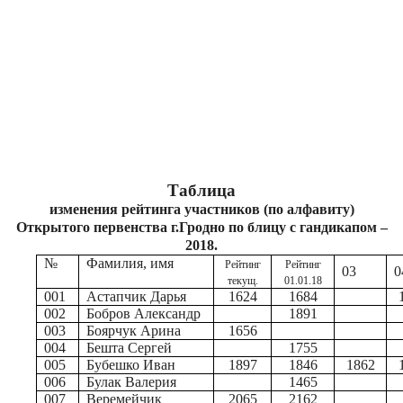
Таблица
изменения рейтинга участников (по алфавиту)
Открытого первенства г.Гродно по блицу с гандикапом –
2018.
№
Фамилия, имя
Рейтинг
Рейтинг
03
0
текущ.
01.01.18
001
Астапчик Дарья
1624
1684
002
Бобров Александр
1891
003
Боярчук Арина
1656
004
Бешта Сергей
1755
005
Бубешко Иван
1897
1846
1862
006
Булак Валерия
1465
007
Веремейчик
2065
2162