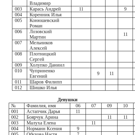
Владимир
003
Карась Андрей
11
9
004
Коренник Илья
005
Конюшевский
Роман
006
Лозовский
11
Мартин
007
Мельников
Алексей
008
Плотницкий
Сергей
009
Холупко Даниил
010
Чуприненко
9
11
Евгений
011
Шаров Филипп
012
Шишко Илья
Девушки
№
Фамилия, имя
06
07
09
10
001
Астапчик Дарья
11
002
Боярчук Арина
11
11
003
Малуха Елена
11
004
Норманн Ксения
9
005
Обухова Настя
7