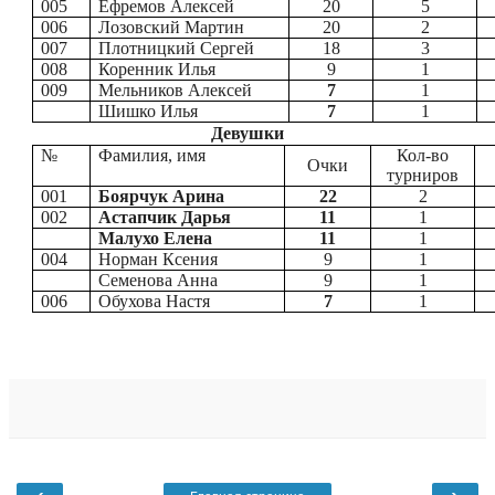
005
Ефремов Алексей
20
5
006
Лозовский Мартин
20
2
007
Плотницкий Сергей
18
3
008
Коренник Илья
9
1
009
Мельников Алексей
7
1
Шишко Илья
7
1
Девушки
№
Фамилия, имя
Кол-во
Очки
турниров
001
Боярчук Арина
22
2
002
Астапчик Дарья
11
1
Малухо Елена
11
1
004
Норман Ксения
9
1
Семенова Анна
9
1
006
Обухова Настя
7
1