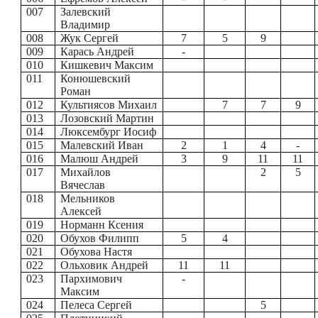
007
Залевский
Владимир
008
Жук Сергей
7
5
9
009
Карась Андрей
-
010
Кишкевич Максим
011
Конюшевский
Роман
012
Культиясов Михаил
7
7
9
013
Лозовский Мартин
014
Люксембург Иосиф
015
Малевский Иван
2
1
4
-
016
Малюш Андрей
3
9
11
11
017
Михайлов
2
5
Вячеслав
018
Мельников
Алексей
019
Норманн Ксения
020
Обухов Филипп
5
4
021
Обухова Настя
022
Ольховик Андрей
11
11
023
Пархимович
-
Максим
024
Пелеса Сергей
5