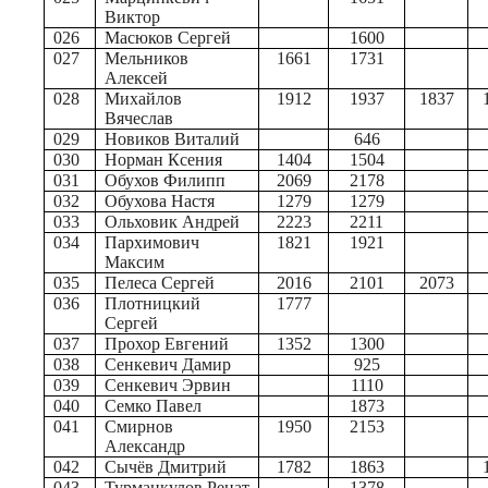
Виктор
026
Масюков Сергей
1600
027
Мельников
1661
1731
Алексей
028
Михайлов
1912
1937
1837
Вячеслав
029
Новиков Виталий
646
030
Норман Ксения
1404
1504
031
Обухов Филипп
2069
2178
032
Обухова Настя
1279
1279
033
Ольховик Андрей
2223
2211
034
Пархимович
1821
1921
Максим
035
Пелеса Сергей
2016
2101
2073
036
Плотницкий
1777
Сергей
037
Прохор Евгений
1352
1300
038
Сенкевич Дамир
925
039
Сенкевич Эрвин
1110
040
Семко Павел
1873
041
Смирнов
1950
2153
Александр
042
Сычёв Дмитрий
1782
1863
043
Турманкулов Ренат
1378