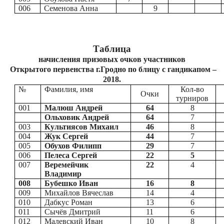
006
Семенова Анна
9
Таблица
начисления призовых очков участников
Открытого первенства г.Гродно по блицу с гандикапом –
2018.
№
Фамилия, имя
Кол-во
Очки
турниров
001
Малюш Андрей
64
8
Ольховик Андрей
64
7
003
Культиясов Михаил
46
8
004
Жук Сергей
44
7
005
Обухов Филипп
29
7
006
Пелеса Сергей
22
5
007
Веремейчик
22
4
Владимир
008
Бубешко Иван
16
8
009
Михайлов Вячеслав
14
4
010
Дабкус Роман
13
6
011
Сычёв Дмитрий
11
6
012
Малевский Иван
10
8