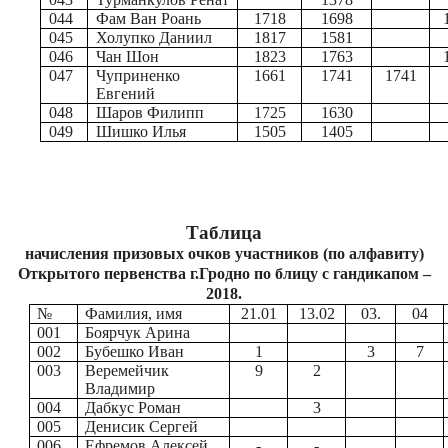
044
Фам Ван Роань
1718
1698
045
Холупко Даниил
1817
1581
046
Чан Шон
1823
1763
047
Чуприненко
1661
1741
1741
Евгений
048
Шаров Филипп
1725
1630
049
Шишко Илья
1505
1405
Таблица
начисления призовых очков участников (по алфавиту)
Открытого первенства г.Гродно по блицу с гандикапом –
2018.
№
Фамилия, имя
21.01
13.02
03.
04
001
Боярчук Арина
002
Бубешко Иван
1
3
7
003
Веремейчик
9
2
Владимир
004
Дабкус Роман
3
005
Денисик Сергей
006
Ефремов Алексей
-
-