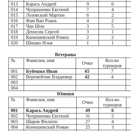
013
Карась Андрей
9
6
014
Чуприненко Евгений
7
4
015
Лозовский Мартин
6
2
016
Фам Ван Роань
4
2
017
Чан Шон
3
5
018
Денисик Сергей
3
1
019
Конюшевский Ромна
2
2
020
Шишко Илья
1
1
Ветераны
№
Фамилия, имя
Кол-во
Очки
турниров
001
Бубешко Иван
65
7
002
Веремейчик Владимир
42
4
003
004
Юноши
№
Фамилия, имя
Кол-во
Очки
турниров
001
Карась Андрей
49
6
002
Чуприненко Евгений
31
5
003
Шаров Филипп
27
4
004
Конюшевский Роман
25
3