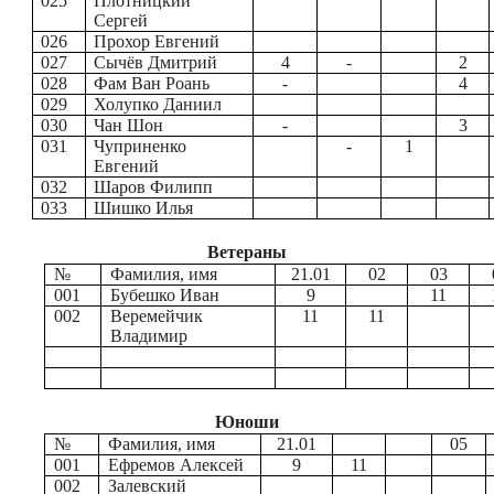
025
Плотницкий
Сергей
026
Прохор Евгений
027
Сычёв Дмитрий
4
-
2
028
Фам Ван Роань
-
4
029
Холупко Даниил
030
Чан Шон
-
3
031
Чуприненко
-
1
Евгений
032
Шаров Филипп
033
Шишко Илья
Ветераны
№
Фамилия, имя
21.01
02
03
001
Бубешко Иван
9
11
002
Веремейчик
11
11
Владимир
Юноши
№
Фамилия, имя
21.01
05
001
Ефремов Алексей
9
11
002
Залевский