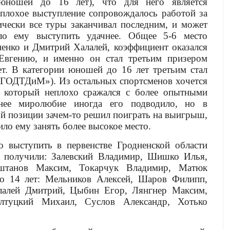
юношей до 16 лет), что для него является
плохое выступление сопровождалось работой за
ически все туры заканчивал последним, и может
ло ему выступить удачнее. Общее 5-6 место
енко и Дмитрий Халалей, коэффициент оказался
Евгению, и именно он стал третьим призером
т. В категории юношей до 16 лет третьим стал
ГГОДТДиМ»). Из остальных спортсменов хочется
 который неплохо сражался с более опытными
нее миролюбие иногда его подводило, но в
ой позиции зачем-то решил поиграть на выигрыш,
ило ему занять более высокое место.
о выступить в первенстве Гродненской области
 получили: Залевский Владимир, Шишко Илья,
вштанов Максим, Токарчук Владимир, Матюк
о 14 лет: Мельников Алексей, Шаров Филипп,
лалей Дмитрий, Цыбин Егор, Лянгнер Максим,
лтуцкий Михаил, Суслов Александр, Хотько