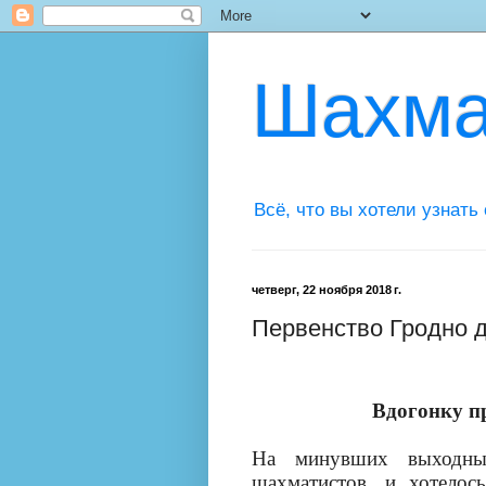
Шахма
Всё, что вы хотели узнать
четверг, 22 ноября 2018 г.
Первенство Гродно до
Вдогонку п
На минувших выходны
шахматистов, и хотелос