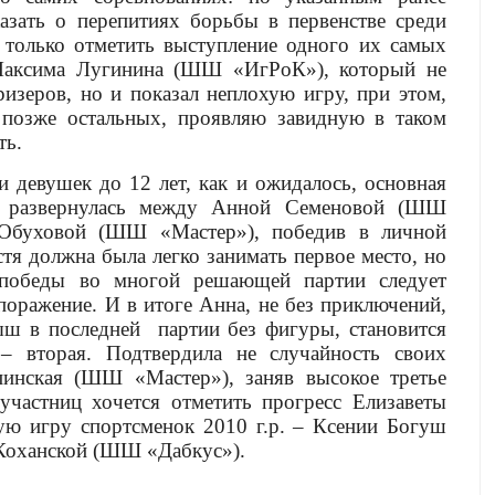
азать о перепитиях борьбы в первенстве среди
 только отметить выступление одного их самых
Максима Лугинина (ШШ «ИгРоК»), который не
изеров, но и показал неплохую игру, при этом,
и позже остальных, проявляю завидную в таком
ть.
и девушек до 12 лет, как и ожидалось, основная
о развернулась между Анной Семеновой (ШШ
 Обуховой (ШШ «Мастер»), победив в личной
стя должна была легко занимать первое место, но
 победы во многой решающей партии следует
 поражение. И в итоге Анна, не без приключений,
ыш в последней
партии без фигуры, становится
 – вторая. Подтвердила не случайность своих
инская (ШШ «Мастер»), заняв высокое третье
участниц хочется отметить прогресс Елизаветы
хую игру спортсменок
2010 г
.р. – Ксении Богуш
Коханской (ШШ «Дабкус»).