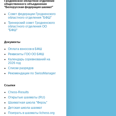
Гродненское областное отделение
общественного объединения
"Белорусская федерация шахмат"
Совет федерации Гродненского
областного отделения "БФШ"
Тренерский совет Гродненского
областного отделения ОО
"БФШ"
Документы
Оплата взносов в БФШ
Реквизиты ГОО ОО БФШ
Календарь соревнований на
2026 год
Списки разрядов
Рекомендации по SwissManager
Ссылки
Chess-Results
Открытые шахматы (RU)
Шахматная школа "Ферзь"
Детская школа шахмат
Поиграть в шахматы lichess.org