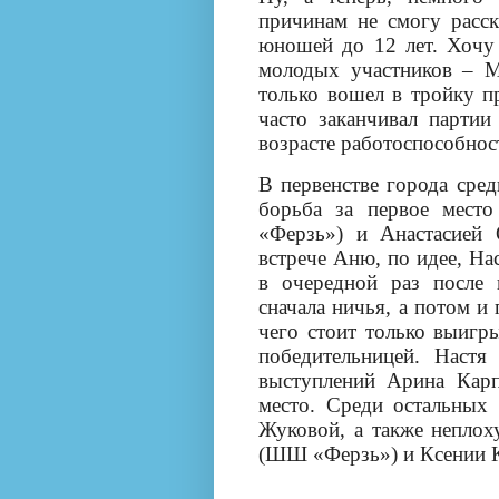
причинам не смогу расск
юношей до 12 лет. Хочу
молодых участников – 
только вошел в тройку пр
часто заканчивал парти
возрасте работоспособнос
В первенстве города сред
борьба за первое мест
«Ферзь») и Анастасией
встрече Аню, по идее, На
в очередной раз после
сначала ничья, а потом и
чего стоит только выигр
победительницей. Настя
выступлений Арина Карп
место. Среди остальных 
Жуковой, а также непло
(ШШ «Ферзь») и Ксении 