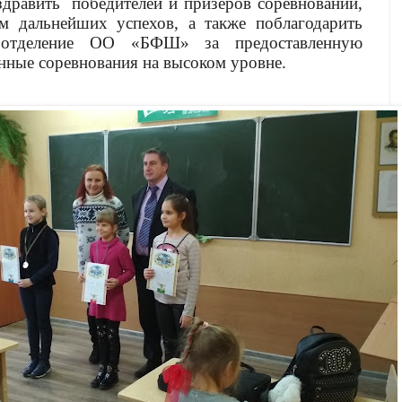
здравить
победителей и призеров соревнований,
ам дальнейших успехов, а также поблагодарить
е отделение ОО «БФШ» за предоставленную
нные соревнования на высоком уровне.