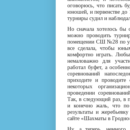
оговорюсь, что писать бу
юношей, и первенстве до 
турниры судил и наблюдал
Но сначала хотелось бы о
можно проводить турни
помещении СШ №28 по ул.
все сделала, чтобы юн
комфортно играть. Любы
немаловажно для участ
работал буфет, а особен
соревнований напослед
приходите и проводите 
некоторых организаци
проведении
соревнований
Так, в следующий раз, в 
и конечно жаль, что по
результаты и жеребьевку
сайте «Шахматы в Гродно
Ну, а теперь, немного