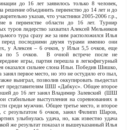
инации до 16 лет заявилось только 8 человек,
ла решение объединить первенство до 14 лет и до
дварительно указав, что участники 2005-
2006 г
.р.,
тие в первенстве области до 16 лет. Турнир
ых туров лидерство захватил Алексей Мельников
дьмого тура сразу же за ним расположился Илья
перед последними двумя турами именно они
ех, у Алексея – 6 очков, у Ильи 5,5 очков, еще
ла по 5 очков.
В очной встрече после не
ередине игры, партия перешла в легкофигурный
ея оказался сильнее слона Ильи. Победив Шишко,
 занял первое место, но это не остудило его пыл,
акже выиграл, позволив оккупировать пьедестал
 лет представителям ШШ «Дабкус». Общее второе
ошей до 16 лет занял Владимир Залевский
(ШШ
вои стабильные выступления на соревнованиях в
сти среди мужчин. Общее третье место, и второе
, с результатом 6 очков, занял Филипп Шаров,
ртиях улыбнулась удача, но, как известно удача
кой же результат показал и вышеуказанный Илья