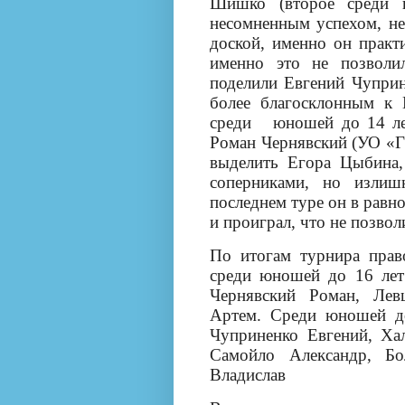
Шишко (второе среди 
несомненным успехом, не
доской, именно он практ
именно это не позволи
поделили Евгений Чуприн
более благосклонным к 
среди
юношей до 14 ле
Роман Чернявский (УО «
выделить Егора Цыбина,
соперниками, но излиш
последнем туре он в равн
и проиграл, что не позвол
По итогам турнира прав
среди юношей до 16 лет
Чернявский Роман, Ле
Артем. Среди юношей д
Чуприненко Евгений, Ха
Самойло Александр, Бо
Владислав