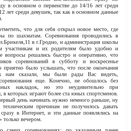
ду в основном о первенстве до 14/16 лет среди
12 лет среди девушек, так как в основном данные
.
тметить, что для себя открыл новое место, где
ры по шахматам. Соревнования проводились в
Брикеля,11 в г.Гродно, и администрация школы
ым участникам и их родителям было удобно и
е вопросы решались быстро и оперативно, что
ников соревнований в субботу и воскресенье
но приятно было услышать, что после окончания
ок нам сказали, мы были рады Вас видеть,
соревнования еще. Конечно, не обошлось без
онных накладок, но это неудивительно при
, в которых играют более ста юных спортсменов.
первый день начинать нужно немного раньше, ну
 техническим причинам не получилось давать
 сразу в Интернет, и эти данные появлялись на
» только вечером.
 о самих соревнованиях: по указанным ранее