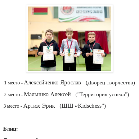
.
Алексейченко Ярослав
(Дворец творчества)
1 место -
.
Малышко Алексей
("Территория успеха")
2 место -
.
Артюх Эрик
(ШШ «Kidschess”)
3 место -
Блиц: