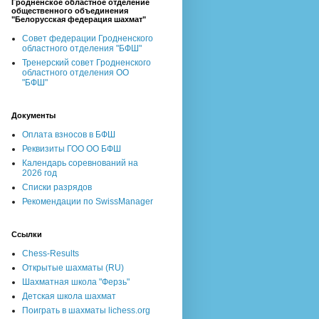
Гродненское областное отделение
общественного объединения
"Белорусская федерация шахмат"
Совет федерации Гродненского
областного отделения "БФШ"
Тренерский совет Гродненского
областного отделения ОО
"БФШ"
Документы
Оплата взносов в БФШ
Реквизиты ГОО ОО БФШ
Календарь соревнований на
2026 год
Списки разрядов
Рекомендации по SwissManager
Ссылки
Chess-Results
Открытые шахматы (RU)
Шахматная школа "Ферзь"
Детская школа шахмат
Поиграть в шахматы lichess.org