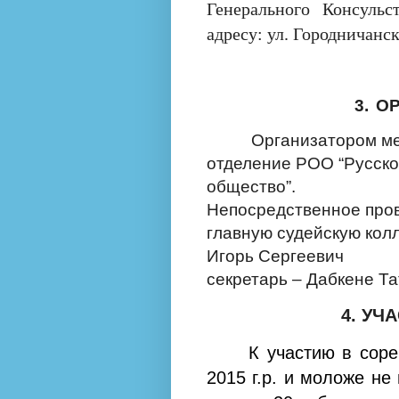
Генерального Консуль
адресу: ул. Городничанск
3.
О
Организатором ме
отделение РОО “Русск
общество”.
Непосредственное пров
главную судейскую колл
Игорь 
секретарь – Дабкене Т
4. УЧ
К участию в сор
2015 г.р. и моложе не