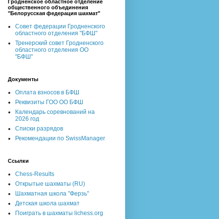
Гродненское областное отделение
общественного объединения
"Белорусская федерация шахмат"
Совет федерации Гродненского
областного отделения "БФШ"
Тренерский совет Гродненского
областного отделения ОО
"БФШ"
Документы
Оплата взносов в БФШ
Реквизиты ГОО ОО БФШ
Календарь соревнований на
2026 год
Списки разрядов
Рекомендации по SwissManager
Ссылки
Chess-Results
Открытые шахматы (RU)
Шахматная школа "Ферзь"
Детская школа шахмат
Поиграть в шахматы lichess.org