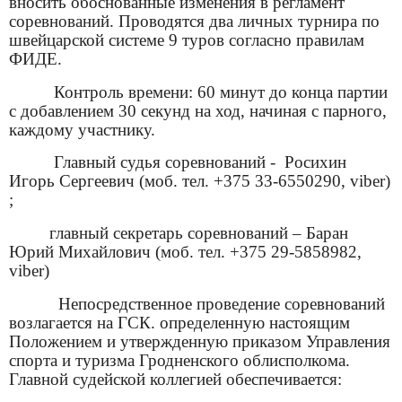
вносить
обоснованные изменения
в
регламент
соревнований
.
Проводятся два
личных турнира по
швейцарской системе 9 туров согласно правилам
ФИД
Е
.
Контроль времени: 60 минут до конца партии
с добавлением 30 секунд на ход, начиная с парного,
каждому участнику.
Главный
судья
соревнований -
Росихин
Игорь Сергеевич (моб. тел.
+
375 33-6550290,
viber
)
;
главный
секретарь
соревнований
–
Баран
Юрий Михайлович
(моб. тел.
+
37
5
29-
5858982
,
viber
)
Непосредственное проведение
соревнований
возлагается
на ГСК.
определенную
настоящим
Положением и утвержденную приказом Управления
спорта и туризма
Гродненского
облисполкома.
Главной судейской коллегией обеспечивается
: