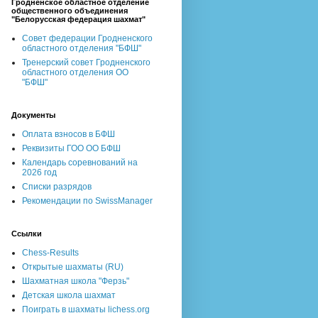
Гродненское областное отделение
общественного объединения
"Белорусская федерация шахмат"
Совет федерации Гродненского
областного отделения "БФШ"
Тренерский совет Гродненского
областного отделения ОО
"БФШ"
Документы
Оплата взносов в БФШ
Реквизиты ГОО ОО БФШ
Календарь соревнований на
2026 год
Списки разрядов
Рекомендации по SwissManager
Ссылки
Chess-Results
Открытые шахматы (RU)
Шахматная школа "Ферзь"
Детская школа шахмат
Поиграть в шахматы lichess.org