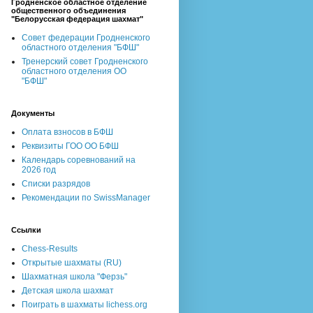
Гродненское областное отделение
общественного объединения
"Белорусская федерация шахмат"
Совет федерации Гродненского
областного отделения "БФШ"
Тренерский совет Гродненского
областного отделения ОО
"БФШ"
Документы
Оплата взносов в БФШ
Реквизиты ГОО ОО БФШ
Календарь соревнований на
2026 год
Списки разрядов
Рекомендации по SwissManager
Ссылки
Chess-Results
Открытые шахматы (RU)
Шахматная школа "Ферзь"
Детская школа шахмат
Поиграть в шахматы lichess.org