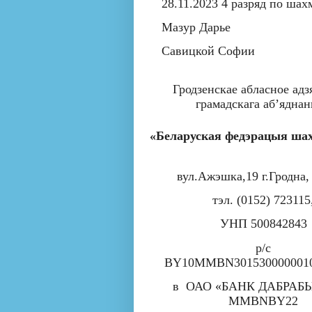
28.11.2023 4 разряд по ша
Мазур Дарье
Савицкой Софии
Гродзенскае абласное адз
грамадскага аб
’яднан
«
Беларуская федэрацыя ша
вул.Ажэшка,19
г.Гродна,
тэл. (0152) 723115
УНП 500842843
р/с
BY
10
MMBN
301530000001
в
ОАО «БАНК ДАБРАБЫТ
MMBNBY
22