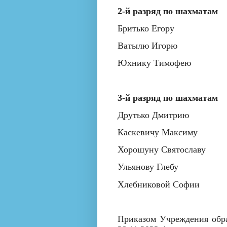
2-й разряд по шахматам
Бритько Егору
Ватылю Игорю
Юхнику Тимофею
3-й разряд по шахматам
Друтько Дмитрию
Каскевичу Максиму
Хорошуну Святославу
Ульянову Глебу
Хлебниковой Софии
Приказом Учреждения обр