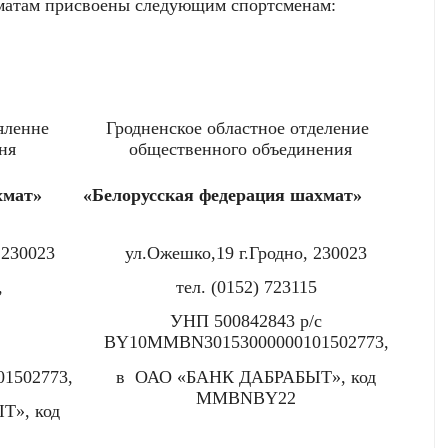
хматам присвоены следующим спортсменам:
яленне
Гродненское областное отделение
ня
общественного объединения
хмат
»
«Белорусская федерация шахмат»
 230023
ул.Ожешко,19 г.Гродно, 230023
,
тел. (0152) 723115
УНП 500842843 р/с
BY
10
MMBN
30153000000101502773,
01502773,
в
ОАО «БАНК ДАБРАБЫТ», код
MMBNBY
22
», код