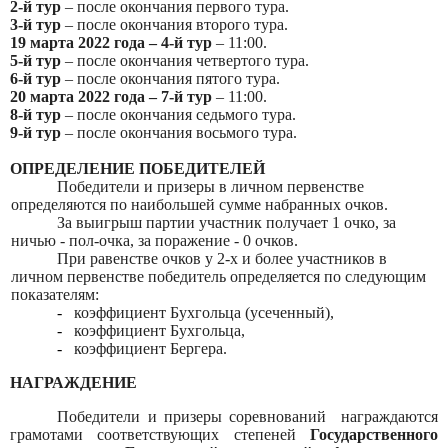
2-й тур
– после окончания первого тура.
3-й тур
– после окончания второго тура.
19 марта 2022 года
– 4-й тур
– 11:00.
5-й тур
– после окончания четвертого тура.
6-й тур
– после окончания пятого тура.
20 марта 2022 года
– 7-й тур
– 11:00.
8-й тур
– после окончания седьмого тура.
9-й тур
– после окончания восьмого тура.
ОПРЕДЕЛЕНИЕ ПОБЕДИТЕЛЕЙ
Победители и призеры в личном первенстве
определяются по наибольшей сумме набранных очков.
За выигрыш партии участник получает 1 очко, за
ничью - пол-очка, за поражение - 0 очков.
При равенстве очков у 2-х и более участников в
личном первенстве победитель определяется по следующим
показателям:
-
коэффициент Бухгольца (усеченный),
-
коэффициент Бухгольца,
-
коэффициент Бергера.
НАГРАЖДЕНИЕ
Победители и призеры соревнований
награждаются
грамотами соответствующих степеней
Государственного