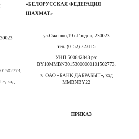
«БЕЛОРУССКАЯ ФЕДЕРАЦИЯ
Я
ШАХМАТ»
ул.Ожешко,19 г.Гродно, 230023
230023
тел. (0152) 723115
УНП 500842843 р/с
BY10MMBN30153000000101502773,
01502773,
в ОАО «БАНК ДАБРАБЫТ», код
», код
MMBNBY
22
ПРИКАЗ