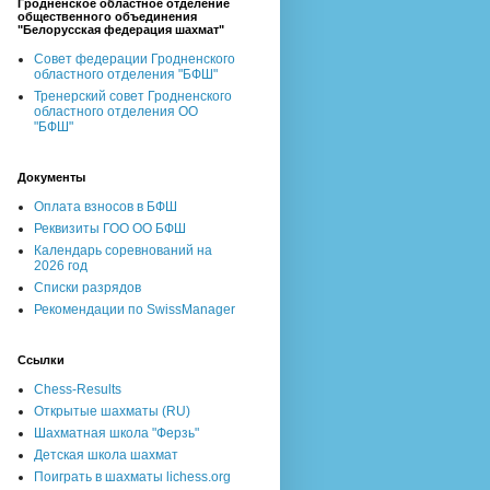
Гродненское областное отделение
общественного объединения
"Белорусская федерация шахмат"
Совет федерации Гродненского
областного отделения "БФШ"
Тренерский совет Гродненского
областного отделения ОО
"БФШ"
Документы
Оплата взносов в БФШ
Реквизиты ГОО ОО БФШ
Календарь соревнований на
2026 год
Списки разрядов
Рекомендации по SwissManager
Ссылки
Chess-Results
Открытые шахматы (RU)
Шахматная школа "Ферзь"
Детская школа шахмат
Поиграть в шахматы lichess.org