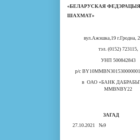
«
БЕЛАРУСКАЯ ФЕДЭРАЦЫ
ШАХМАТ
»
вул.Ажэшка,19
г.Гродна, 
тэл. (0152) 723115,
УНП 500842843
р/с BY10MMBN301530000001
в ОАО «БАНК ДАБРАБЫТ
MMBNBY
22
ЗАГАД
27.10.2021
№9