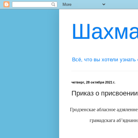
Шахма
Всё, что вы хотели узнать
четверг, 28 октября 2021 г.
Приказ о присвоении
Гродзенскае абласное адзяленне
грамадскага аб
’яднанн