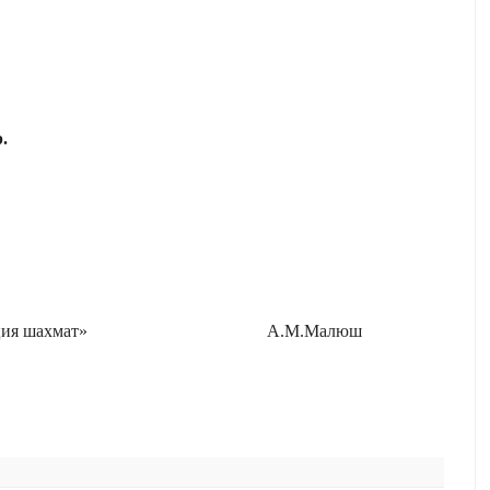
.
ия шахмат»
А.М.Малюш