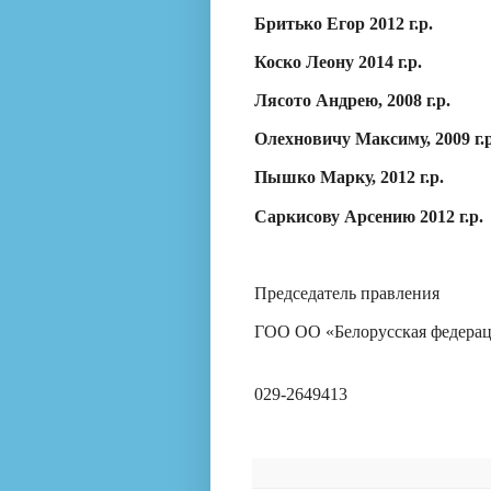
Бритько Егор 2012 г.р.
Коско Леону 2014 г.р.
Лясото Андрею, 2008 г.р.
Олехновичу Максиму, 2009 г.р
Пышко Марку, 2012 г.р.
Саркисову Арсению 2012 г.р.
Председатель правления
ГОО ОО «Белорусская федерац
029-2649413