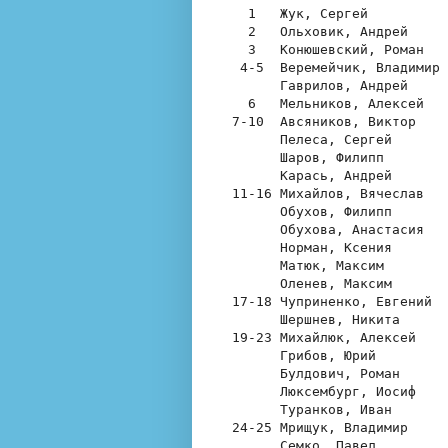
  1   Жук, Сергей          
  2   Ольховик, Андрей     
  3   Конюшевский, Роман   
 4-5  Веремейчик, Владимир 
      Гаврилов, Андрей     
  6   Мельников, Алексей   
7-10  Авсяников, Виктор    
      Пелеса, Сергей       
      Шаров, Филипп        
      Карась, Андрей       
11-16 Михайлов, Вячеслав   
      Обухов, Филипп       
      Обухова, Анастасия   
      Норман, Ксения       
      Матюк, Максим        
      Оленев, Максим       
17-18 Чуприненко, Евгений  
      Шершнев, Никита      
19-23 Михайлюк, Алексей    
      Грибов, Юрий         
      Булдович, Роман      
      Люксембург, Иосиф    
      Туранков, Иван       
24-25 Мрищук, Владимир     
      Семко, Павел         