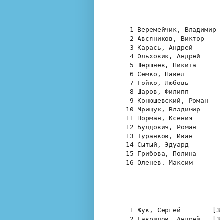
    1 Веремейчик, Владимир 
    2 Авсяников, Виктор    
    3 Карась, Андрей       
    4 Ольховик, Андрей     
    5 Шершнев, Никита      
    6 Семко, Павел         
    7 Гойко, Любовь        
    8 Шаров, Филипп        
    9 Конюшевский, Роман   
   10 Мрищук, Владимир     
   11 Норман, Ксения       
   12 Булдович, Роман      
   13 Туранков, Иван       
   14 Сытый, Эдуард        
   15 Грибова, Полина      
   16 Оленев, Максим       
    1 Жук, Сергей        [3
    2 Гаврилов, Андрей   [3