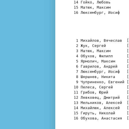
   14 Гойко, Любовь        
   15 Матюк, Максим        
   16 Люксембург, Иосиф    
    1 Михайлов, Вячеслав  [
    2 Жук, Сергей         [
    3 Матюк, Максим       [
    4 Обухов, Филипп      [
    5 Ярмолич, Максим     [
    6 Гаврилов, Андрей    [
    7 Люксембург, Иосиф   [
    8 Шершнев, Никита     [
    9 Чуприненко, Евгений [
   10 Пелеса, Сергей      [
   11 Грибов, Юрий        [
   12 Левковец, Дмитрий   [
   13 Мельников, Алексей  [
   14 Михайлюк, Алексей   [
   15 Гируть, Николай     [
   16 Обухова, Анастасия  [