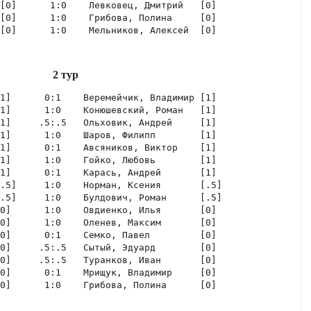
[0]      1:0    Левковец, Дмитрий   [0]  

[0]      1:0    Грибова, Полина     [0]  

[0]      1:0    Мельников, Алексей  [0]  
2 тур
1]      0:1    Веремейчик, Владимир [1]  

1]      1:0    Конюшевский, Роман   [1]  

1]     .5:.5   Ольховик, Андрей     [1]  

1]      1:0    Шаров, Филипп        [1]  

1]      0:1    Авсяников, Виктор    [1]  

1]      1:0    Гойко, Любовь        [1]  

1]      0:1    Карась, Андрей       [1]  

.5]     1:0    Норман, Ксения       [.5] 

.5]     1:0    Булдович, Роман      [.5] 

0]      1:0    Овдиенко, Илья       [0]  

0]      1:0    Оленев, Максим       [0]  

0]      0:1    Семко, Павел         [0]  

0]     .5:.5   Сытый, Эдуард        [0]  

0]     .5:.5   Туранков, Иван       [0]  

0]      0:1    Мрищук, Владимир     [0]  

0]      1:0    Грибова, Полина      [0]  