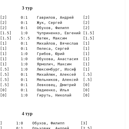
3 тур
[2]      0:1    Гаврилов, Андрей    [2]  

[2]      0:1    Жук, Сергей         [2]  

[2]      0:1    Обухов, Филипп      [2]  

[1.5]    1:0    Чуприненко, Евгений [1.5]

[1.5]   .5:.5   Матюк, Максим       [1.5]

[1]      0:1    Михайлов, Вячеслав  [1]  

[1]      0:1    Пелеса, Сергей      [1]  

[1]      1:0    Грибов, Юрий        [1]  

[1]      1:0    Обухова, Анастасия  [1]  

[1]      1:0    Ярмолич, Максим     [1]  

[.5]     1:0    Люксембург, Иосиф   [1]  

[.5]     0:1    Михайлюк, Алексей   [.5] 

[.5]     0:1    Мельников, Алексей  [.5] 

[.5]     0:1    Левковец, Дмитрий   [0]  

[0]      0:1    Овдиенко, Илья      [0]  

[0]      1:0    Гируть, Николай     [0] 
4 тур
]      1:0    Обухов, Филипп       [3]  

]      0:1    Ольховик, Андрей     [2.5]
