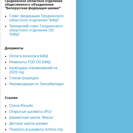
Гродненское областное отделение
общественного объединения
"Белорусская федерация шахмат"
Совет федерации Гродненского
областного отделения "БФШ"
Тренерский совет Гродненского
областного отделения ОО
"БФШ"
Документы
Оплата взносов в БФШ
Реквизиты ГОО ОО БФШ
Календарь соревнований на
2026 год
Списки разрядов
Рекомендации по SwissManager
Ссылки
Chess-Results
Открытые шахматы (RU)
Шахматная школа "Ферзь"
Детская школа шахмат
Поиграть в шахматы lichess.org