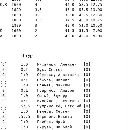
Ю,Ж  1600      4            44.0  53.5 12.75

     1800      3.5          46.5  55.5 19.00

     1800      3.5          38.0  46.5 12.50

     1800      3.5          37.5  46.0 10.75

     1800      3            42.0  51.0 10.50

Ю    1600      2            41.5  51.5  7.00

Ж    1600      2            40.0  48.0  5.00
1 тур
[0]      1:0    Михайлюк, Алексей   [0]  

[0]      0:1    Жук, Сергей         [0]  

[0]      1:0    Обухова, Анастасия  [0]  

[0]      0:1    Обухов, Филипп      [0]  

[0]      1:0    Оленев, Максим      [0]  

[0]      0:1    Гаврилов, Андрей    [0]  

[0]      1:0    Сытый, Эдуард       [0]  

[0]      0:1    Михайлов, Вячеслав  [0]  

[0]     .5:.5   Чуприненко, Евгений [0]  

[0]      1:0    Пелеса, Сергей      [0]  

[0]     .5:.5   Шершнев, Никита     [0]  

[0]      1:0    Грибов, Юрий        [0]  

[0]      1:0    Гируть, Николай     [0]  
