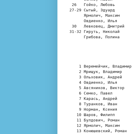
 26   Гойко, Любовь        
27-29 Сытый, Эдуард        
      Ярмолич, Максим      
      Овдиенко, Илья       
 30   Левковец, Дмитрий    
31-32 Гируть, Николай      
      Грибова, Полина      
    1 Веремейчик, Владимир 
    2 Мрищук, Владимир     
    3 Ольховик, Андрей     
    4 Овдиенко, Илья       
    5 Авсяников, Виктор    
    6 Семко, Павел         
    7 Карась, Андрей       
    8 Туранков, Иван       
    9 Норман, Ксения       
   10 Шаров, Филипп        
   11 Булдович, Роман      
   12 Ярмолич, Максим      
   13 Конюшевский, Роман   