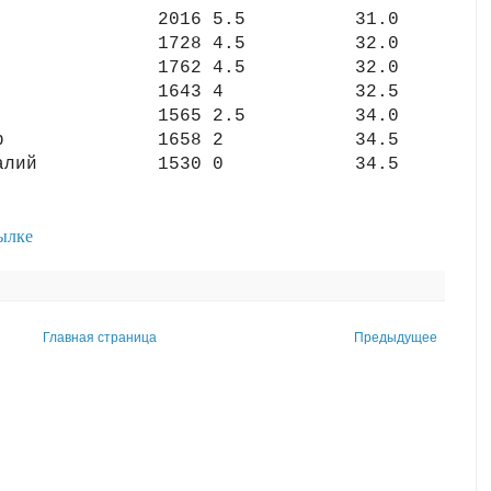
талий           1530 0            34.5  
ылке
Главная страница
Предыдущее