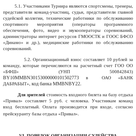
5.1. Участниками Турнира являются спортсмены, тренеры,
представители команд-участниц, судьи, представители главной
судейской коллегии, технические работники по обслуживанию
спортивного мероприятия (операторы программного
обеспечения, фото, видео и звукооператоры соревнований,
администраторы интернет ресурсов ГМООСТК и ГООС БФСО
«Динамо» и др.), медицинские работники по обслуживанию
соревнований.
5.2. Организационный взнос составляет 10 рублей за
команду, которые перечисляются на расчетный счет ГОО ОО
«БФШ» (УНП
500842843
)
BY10MMBN30153000000101502773
в ОАО «БАНК
, код банка
MMBNBY
22.
ДАБРАБЫТ»
Для зрителей
стоимость входного билета на базу отдыха
«Привал» составляет 5 руб. с человека. Участникам команд
вход бесплатный. Оплата производится при входе, согласно
прейскуранту базы отдыха «Привал».
VI
. ПОРЯДОК ОРГАНИЗАЦИИ СУДЕЙСТВА