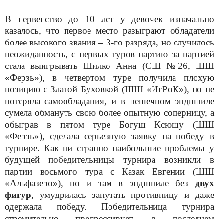
В первенство до 10 лет у девочек изначально
казалось, что первое место разыграют обладатели
более высокого звания – 3-го разряда, но случилось
неожиданность, с первых туров партию за партией
стала выигрывать Шилко Анна (СШ №26, ШШ
«Ферзь»), в четвертом туре получила плохую
позицию с Златой Буховкой (ШШ «ИгРоК»), но не
потеряла самообладания, и в пешечном эндшпиле
сумела обмануть свою более опытную соперницу, а
обыграв в пятом туре Богуш Ксюшу (ШШ
«Ферзь»), сделала серьезную заявку на победу в
турнире. Как ни странно наибольшие проблемы у
будущей победительницы турнира возникли в
партии восьмого тура с Казак Евгении (ШШ
«Альфазеро»), но и там в эндшпиле без
двух
фигур,
умудрилась запутать противницу и даже
одержала победу. Победительница турнира
стремительно прогрессирует, в последнем