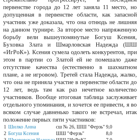
первенстве города до 12 лет заняла 11 место, но
допущенная в первенстве области, как запасной
участник уже доказала, что она отнюдь не лишняя
на данном турнире. За второе место напряженную
борьбу вели вышеупомянутые Богуш Ксения,
Буховка Злата и Шмарловская Надежда (ШШ
«ИгРоК»). Ксения сумела одолеть конкурентов, при
этом в партии со Златой ей не помешало даже
отсутствие качества (естественно в шахматном
плане, а не игровом). Третей стала Надежда, жалко,
что она не приняла участие в первенстве области до
12 лет, ведь там как раз нечетное количество
участников. Вообще итоговая таблица заслуживает
отдельного упоминания, и хочется ее привести, я во
всяком случае давненько такого не встречал, итак
положение первых пяти участников:
1
Шилко Анна
сш № 26, ШШ "Ферзь"
9,0
2
Богуш Ксения
ШШ "Ферзь"
8,0
3
Шмаровская Надежда
ШШ "ИгРоК"
7,0