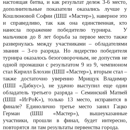
настоящая битва, и как результат дележ 3-6 место,
дополнительные показатели оказались лучше у
Кошлюновой Софии (ШШ «Мастер»), наверное это
и справедливо, так как она единственная, кто
нанесла поражение победителю турнира.
У
мальчиков до 8 лет борьба за первое место также
развернулась между участниками – обладателями
звания – 3-го разряда. Но лидерство победителя
турнира оказалось безоговорочным, не допустив не
одной промашки с результатом 9 из 9, чемпионом
стал Кирилл Блохин (ШШ «Мастер»), вторым стал –
также достаточно уверенно Мрищук Владимир
(ШШ «Дабкус»), не удачно выступил еще один
обладатель третьего разряда – Семинский Матвей
(ШШ «ИгРоК»), только 13 место, исправится в
финале? Единолично третье место занял Гацко
Герман (ШШ «Мастер»), вышеуказанные
участники, прошли в финал, будет интересно,
повторятся ли там результаты первенства города.