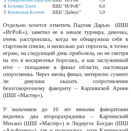
4
Буховко Злата
ШШ "ИгРоК"
6,0
5
Коханская Ксения
ШШ "Дабкус"
5,0
Отдельно хочется отметить Падчик Дарью
(ШШ
«ИгРоК»), заметил ее в начале турнира, девочка,
очень расстроилась, когда не обнаружила себя в
стартовом списке, и несколько раз спросила, я точно
играю, на следующий день приболела, но не смотря
на это в воскресенье боролась, и как заслуженный
итог – попадание в финал области, настоящая
спортсменка. Через месяц финал, интересно сумеют
ли девушки оказать сопротивление
безоговорочному фавориту – Карпинской Арине
(ШШ «Мастер»).
У мальчиков до 10 лет явными фаворитами
виделись два второразрядника – Карпинский
Михаил (ШШ «Мастер») и Лидергос Богдан (ШШ
«Альфазеро»), так и получилось, хотя Карпинский