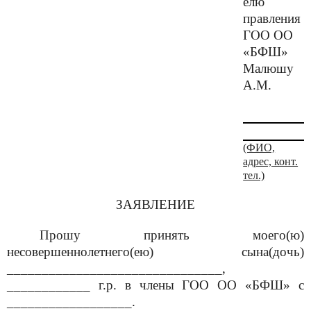
елю
правления
ГОО ОО
«БФШ»
Малюшу
А.М.
(ФИО,
адрес, конт.
тел.)
ЗАЯВЛЕНИЕ
Прошу принять моего(ю)
несовершеннолетнего(ею) сына(дочь)
_______________________________,
____________ г.р. в члены ГОО ОО «БФШ» с
__________________.