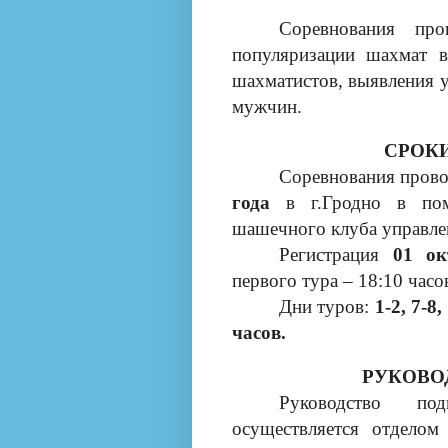
Соревнования пр
популяризации шахмат в
шахматистов, выявления у
мужчин.
СРОКИ
Соревнования прово
года
в г.Гродно в поме
шашечного клуба управлен
Регистрация
01 ок
первого тура – 18:10 часо
Дни туров:
1-2, 7-8,
часов.
РУКОВО
Руководство по
осуществляется
отделом