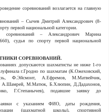
роведение соревнований возлагается на главную
евнований – Сычев Дмитрий Александрович (8-
порту первой национальной категории.
рь соревнований – Александрович Марина
5660), судья по спорту первой национальной
ТНИКИ СОРЕВНОВАНИЙ.
нованиях допускаются шахматисты не ниже 1-го
олуфинала г.Гродно по шахматам (К.Ожеховский,
дзь, Ф.Эйсмонт, А.Ефремов, М.Матвейчик,
, А.Шамрей, М.Матюк, Б.Хлюпин, Д.Дадахонов,
нко, Г.Степанычев), подавшие заявку до
 заявки с указанием ФИО, даты рождения,
изации (шахматной школы), спортивной