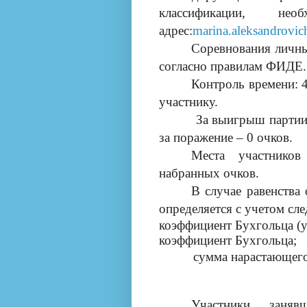
классификации, не
адрес:
marina
.
aleksandrovic
Соревнования личны
согласно правилам ФИДЕ.
Контроль времени: 
участнику.
За выигрыш партии учас
за поражение – 0 очков.
Места участников
набранных очков.
В случае равенства 
определяется с учетом сл
коэффициент Бухгольца (у
коэффициент Бухгольца;
сумма нарастающего чи
Участники, заня