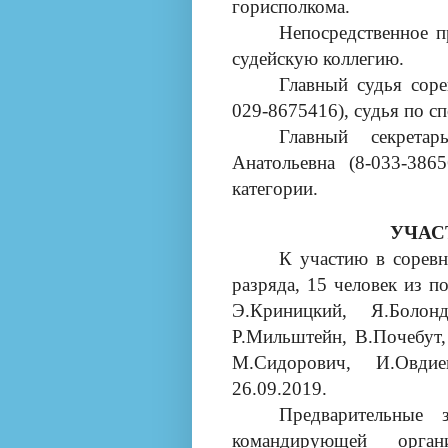
горисполкома.
Непосредственное п
судейскую коллегию.
Главный судья сор
029-8675416), судья по с
Главный секрета
Анатольевна (8-033-386
категории.
УЧАС
К участию в сорев
разряда, 15 человек из п
Э.Криницкий, Я.Болон
Р.Мильштейн, В.Почебут
М.Сидорович, И.Овдие
26.09.2019.
Предварительные
командирующей орган