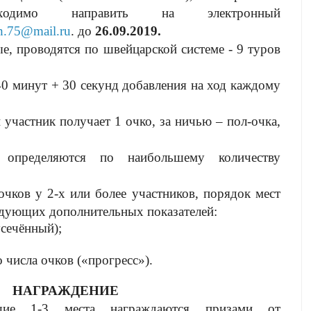
обходимо направить на электронный
h
.75@
mail
.
ru
. до
26.09.2019.
е, проводятся по швейцарской системе - 9 туров
40 минут + 30 секунд добавления на ход каждому
тник получает 1 очко, за ничью – пол-очка,
 определяются по наибольшему количеству
очков у 2-х или более участников, порядок мест
едующих дополнительных показателей:
сечённый);
сла очков («прогресс»).
НАГРАЖДЕНИЕ
вшие 1-3 места награждаются призами от