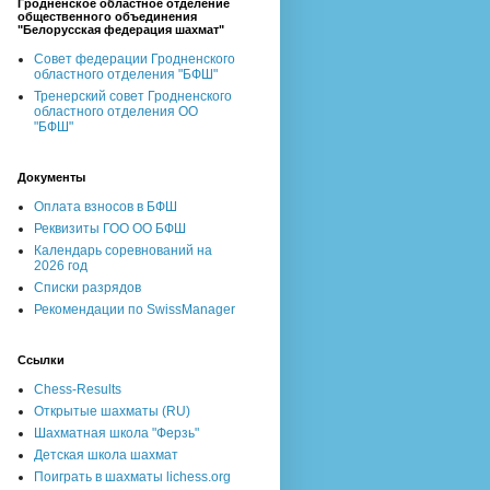
Гродненское областное отделение
общественного объединения
"Белорусская федерация шахмат"
Совет федерации Гродненского
областного отделения "БФШ"
Тренерский совет Гродненского
областного отделения ОО
"БФШ"
Документы
Оплата взносов в БФШ
Реквизиты ГОО ОО БФШ
Календарь соревнований на
2026 год
Списки разрядов
Рекомендации по SwissManager
Ссылки
Chess-Results
Открытые шахматы (RU)
Шахматная школа "Ферзь"
Детская школа шахмат
Поиграть в шахматы lichess.org