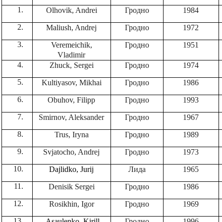
Olhovik, Andrei
Гродно
1984
Maliush, Andrej
Гродно
1972
Veremeichik,
Гродно
1951
Vladimir
Zhuck, Sergei
Гродно
1974
Kultiyasov, Mikhai
Гродно
1986
Obuhov, Filipp
Гродно
1993
Smirnov, Aleksander
Гродно
1967
Trus, Iryna
Гродно
1989
Svjatocho, Andrej
Гродно
1973
Dajlidko, Jurij
Лида
1965
Denisik Sergei
Гродно
1986
Rosikhin, Igor
Гродно
1969
Asaulenko, Kirill
Гродно
1996