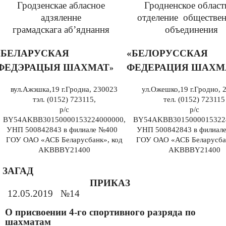
Гродзенскае абласное
Гродненское област
адзяленне
отделение
обществе
грамадскага аб
’яднання
объединения
БЕЛАРУСКАЯ
«БЕЛОРУССКАЯ
«
ФЕДЭРАЦЫЯ ШАХМАТ
ФЕДЕРАЦИЯ ШАХМ
»
вул.Ажэшка,19
г.Гродна, 230023
ул.Ожешко,19 г.Гродно, 
тэл. (0152) 723115,
тел. (0152) 723115
р/с
р/с
BY54
AKBB
30150000153224000000,
BY54
AKBB
3015000015322
УНП 500842843 в филиале №400
УНП 500842843 в филиал
ГОУ ОАО «АСБ Беларусбанк», код
ГОУ ОАО «АСБ Беларусбан
AKBB
BY21400
AKBB
BY21400
ЗАГАД
ПРИКАЗ
12.05.2019
№14
О присвоении 4-го спортивного разряда по
шахматам