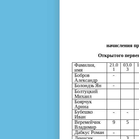
начисления пр
Открытого первенс
Фамилия,
21.0
03.0
1
1
3
имя
Бобров
-
Александр
Болондзь Ян
-
Болтуцкий
Михаил
Боярчук
Арина
Бубешко
-
-
Иван
Веремейчик
9
5
Владимир
Дабкус Роман
-
Денисик
3