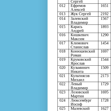
Сергей
012
Ефремов
1651
Алексей
013
Жук Сергей
2192
014
Залевский
1567
Владимир
015
Карась
1893
Андрей
016
Кишкевич
1290
Максим
017
Климович
1454
Станислав
018
Конюшевский
1697
Роман
019
Круковский
1544
Ярослав
020
Кузьминич
1509
Никита
021
Культиясов
2173
Михаил
022
Левый
1729
Владимир
023
Лозовский
1695
Мартин
024
Люксембург
1728
Иосиф
025
Малевский
1627