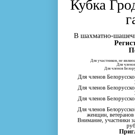
Кубка Гро
г
В шахматно-шашечн
Регист
П
Для участников, не являю
Для членов
Для членов Белор
Для членов Белорусск
Для членов Белорусск
Для членов Белорусск
Для членов Белорусской
женщин, ветеранов (
Внимание, участники з
руб
Приг