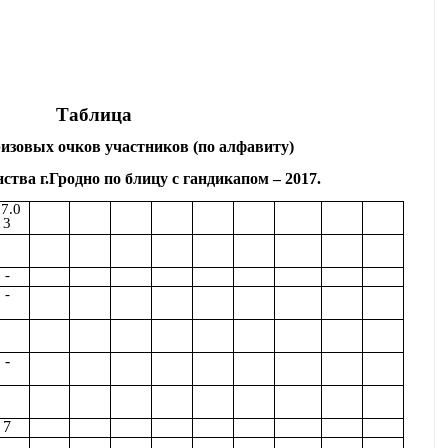
Таблица
изовых очков участников (по алфавиту)
тва г.Гродно по блицу с гандикапом – 2017.
7.0
3
-
-
-
7