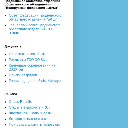
Гродненское областное отделение
общественного объединения
"Белорусская федерация шахмат"
Совет федерации Гродненского
областного отделения "БФШ"
Тренерский совет Гродненского
областного отделения ОО
"БФШ"
Документы
Оплата взносов в БФШ
Реквизиты ГОО ОО БФШ
Календарь соревнований на
2026 год
Списки разрядов
Рекомендации по SwissManager
Ссылки
Chess-Results
Открытые шахматы (RU)
Шахматная школа "Ферзь"
Детская школа шахмат
Поиграть в шахматы lichess.org