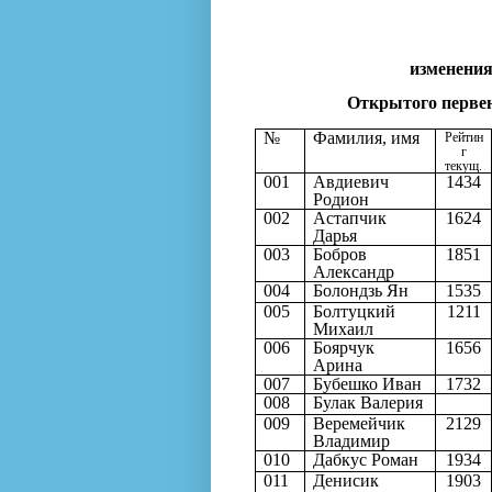
изменения
Открытого первенс
№
Фамилия, имя
Рейтин
г
текущ.
001
Авдиевич
1434
Родион
002
Астапчик
1624
Дарья
003
Бобров
1851
Александр
004
Болондзь Ян
1535
005
Болтуцкий
1211
Михаил
006
Боярчук
1656
Арина
007
Бубешко Иван
1732
008
Булак Валерия
009
Веремейчик
2129
Владимир
010
Дабкус Роман
1934
011
Денисик
1903