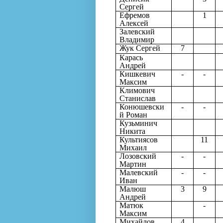
Сергей
Ефремов
1
Алексей
Залевский
Владимир
Жук Сергей
7
Карась
Андрей
Кишкевич
-
-
Максим
Климович
Станислав
Конюшевски
-
-
й Роман
Кузьминич
Никита
Культиясов
11
Михаил
Лозовский
-
-
Мартин
Малевский
-
-
Иван
Малюш
3
9
Андрей
Матюк
-
Максим
Михайлов
4