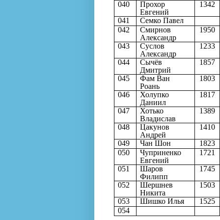
040
Прохор
1342
Евгений
041
Семко Павел
042
Смирнов
1950
Александр
043
Суслов
1233
Александр
044
Сычёв
1857
Дмитрий
045
Фам Ван
1803
Роань
046
Холупко
1817
Даниил
047
Хотько
1389
Владислав
048
Цакунов
1410
Андрей
049
Чан Шон
1823
050
Чуприненко
1721
Евгений
051
Шаров
1745
Филипп
052
Шершнев
1503
Никита
053
Шишко Илья
1525
054