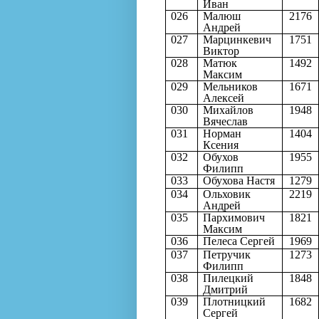
Иван
026
Малюш
2176
Андрей
027
Марцинкевич
1751
Виктор
028
Матюк
1492
Максим
029
Мельников
1671
Алексей
030
Михайлов
1948
Вячеслав
031
Норман
1404
Ксения
032
Обухов
1955
Филипп
033
Обухова Настя
1279
034
Ольховик
2219
Андрей
035
Пархимович
1821
Максим
036
Пелеса Сергей
1969
037
Петручик
1273
Филипп
038
Пилецкий
1848
Дмитрий
039
Плотницкий
1682
Сергей