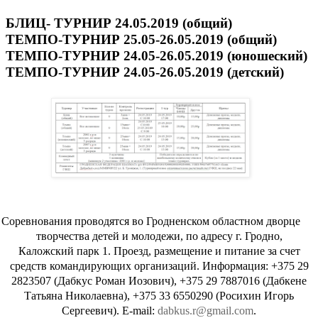
БЛИЦ- ТУРНИР
24
.05.201
9
(
общий
)
ТЕМПО
-
ТУРНИР
25.05-26.05.
2019 (общий)
ТЕМПО
-
ТУРНИР
2
4
.05-
26
.05.201
9
(
юношеский
)
ТЕМПО
-
ТУРНИР
24.
05
-
26
.05.201
9
(
детский
)
Соревнования проводятся во Гродненском областном дворце
творчества детей и молодежи, по адресу г. Гродно,
Каложский парк 1. Проезд, размещение и питание за счет
средств командирующих организаций. Информация: +375 29
2823507 (Дабкус Роман Иозович), +375 29 7887016 (Дабкене
Татьяна Николаевна), +375 33 6550290 (Росихин Игорь
Сергеевич).
E
-
mail
:
dabkus
.
r
@
gmail
.
com
.