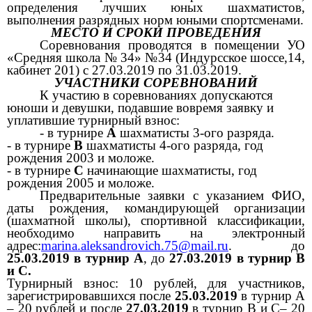
определения лучших юных шахматистов,
выполнения разрядных норм юными спортсменами.
МЕСТО И СРОКИ ПРОВЕДЕНИЯ
Соревнования проводятся в помещении УО
«Средняя школа №
34
»
№34 (Индурсское шоссе,14,
кабинет 201)
с
27.03
.201
9
по
31.03
.201
9
.
УЧАСТНИКИ СОРЕВНОВАНИЙ
К участию в соревнованиях допускаются
юноши и девушки, подавшие вовремя заявку и
уплатившие турнирный взнос:
- в турнире
А
шахматисты 3-ого разряда.
- в турнире
В
шахматисты 4-ого разряда, год
рождения 2003 и моложе.
- в турнире
С
начинающие шахматисты,
год
рождения
2005 и моложе.
Предварительные заявки с указанием ФИО,
даты рождения, командирующей организации
(шахматной школы), спортивной классификации,
необходимо направить на электронный
адрес:
marina.aleksandrovich.75@mail.ru
. до
25.03.2019 в турнир А
, до
27.03.2019 в турнир В
и С.
Турнирный взнос: 10 рублей, для участников,
зарегистрировавшихся после
25.03.2019
в турнир А
– 20 рублей и после
27.03.2019
в турнир В и С– 20