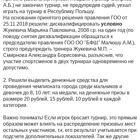
А.Б.) не закончил турнир, не предупредив судей, уехал
играть на турнир в Республику Польшу.
На основании принятого решения правления ГОО от
25.11.2018 решили: дисквалифицировать
условно
Жукевича Марьяна Павловича, 2008 г.р. на один год (по
поводу снятия дисквалификации обращаться к
председателю правления ГОО ОО "БФШ" Малюшу А.М.),
строго предупредить тренера Жукевича М.П. –
Смирнова Александра Борисовича, разъяснив, что
участие спортсменов в двух турнирах одновременно не
допустимо.
2. Решили выделить денежные средства для
проведения чемпионата города среди мальчиков и
девочек до 8, 10 лет: на медали, на денежные призы в
размере 20 рублей, 15 рублей, 10 рублей в каждой
категории.
Важно понимать! Если игрок бросает турнир, это прямым
образом может влиять на распределение призовых мест
остальных участников, т.к. его результат учитывается при
подсчете дополнительных показателей. Так же другие