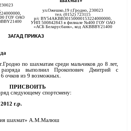
шахмат»
 230023
,
ул.Ожешко,19 г.Гродно, 230023
24000000,
тел. (0152) 723115
400 ГОУ ОАО
р/с BY54AKBB30150000153224000000,
KBBBY21400
УНП 500842843 в филиале №400 ГОУ ОАО
«АСБ Беларусбанк», код AKBBBY21400
ЗАГАД ПРИКАЗ
яда
г.Гродно по шахматам среди мальчиков до 8 лет,
 разряда выполнил Прокопович Дмитрий с
м 6 очков из 9 возможных.
ПРИСВОИТЬ
ряд следующему спортсмену:
012 г.р.
ция шахмат» А.М.Малюш