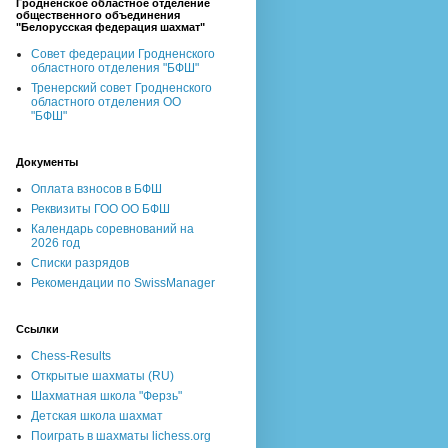
Гродненское областное отделение
общественного объединения
"Белорусская федерация шахмат"
Совет федерации Гродненского
областного отделения "БФШ"
Тренерский совет Гродненского
областного отделения ОО
"БФШ"
Документы
Оплата взносов в БФШ
Реквизиты ГОО ОО БФШ
Календарь соревнований на
2026 год
Списки разрядов
Рекомендации по SwissManager
Ссылки
Chess-Results
Открытые шахматы (RU)
Шахматная школа "Ферзь"
Детская школа шахмат
Поиграть в шахматы lichess.org