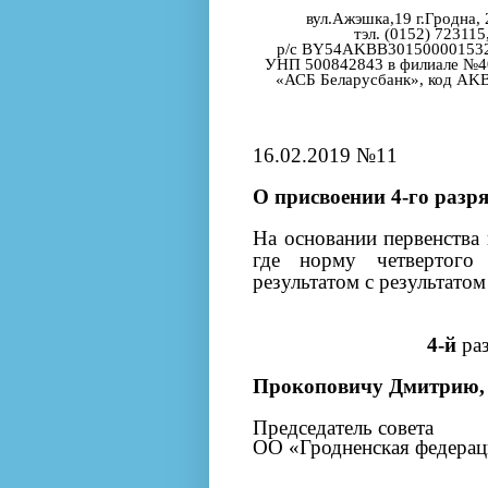
вул.Ажэшка,19 г.Гродна,
тэл. (0152) 723115
р/с BY54AKBB301500001532
УНП 500842843 в филиале №
«АСБ Беларусбанк», код A
16.02.2019 №11
О присвоении 4-го разр
На основании первенства 
где норму четвертого
результатом с результато
4-й
раз
Прокоповичу Дмитрию, 2
Председатель совета
ОО «Гродненская федера