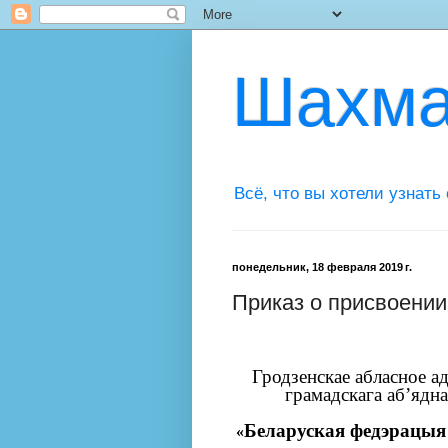
Шахма
Всё, что вы хотели узнать
понедельник, 18 февраля 2019 г.
Приказ о присвоении
Гродзенскае абласное а
грамадскага аб’ядн
Беларуская федэрацыя
«