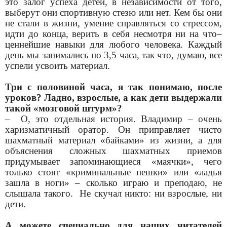
это залог успеха детей, в независимости от того,
выберут они спортивную стезю или нет. Кем бы они
не стали в жизни, умение справляться со стрессом,
идти до конца, верить в себя несмотря ни на что–
ценнейшие навыки для любого человека. Каждый
день мы занимались по 3,5 часа, так что, думаю, все
успели усвоить материал.
Три с половиной часа, я так понимаю, после
уроков? Ладно, взрослые, а как дети выдержали
такой «мозговой штурм»?
–
О, это отдельная история. Владимир – очень
харизматичный оратор. Он приправляет чисто
шахматный материал «байками» из жизни, а для
объяснения сложных шахматных приемов
придумывает запоминающиеся «маячки», чего
только стоят «криминальные пешки» или «ладья
зашла в ноги» – сколько играю и преподаю, не
слышала такого.
Не скучал никто: ни взрослые, ни
дети.
А можете специально для наших читателей