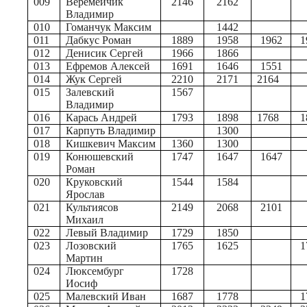
009
Веремейчик
2146
2162
Владимир
010
Гоманчук Максим
1442
011
Дабкус Роман
1889
1958
1962
1
012
Денисик Сергей
1966
1866
013
Ефремов Алексей
1691
1646
1551
014
Жук Сергей
2210
2171
2164
015
Залевский
1567
Владимир
016
Карась Андрей
1793
1898
1768
1
017
Карпуть Владимир
1300
018
Кишкевич Максим
1360
1300
019
Конюшевский
1747
1647
1647
Роман
020
Круковский
1544
1584
Ярослав
021
Культиясов
2149
2068
2101
Михаил
022
Левый Владимир
1729
1850
023
Лозовский
1765
1625
1
Мартин
024
Люксембург
1728
Иосиф
025
Малевский Иван
1687
1778
1