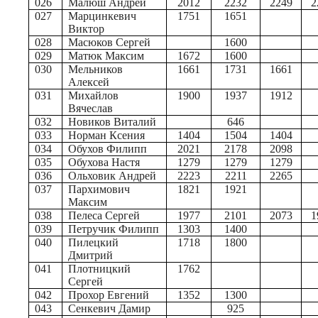
026
Малюш Андрей
2012
2232
2249
2
027
Марцинкевич
1751
1651
Виктор
028
Масюков Сергей
1600
029
Матюк Максим
1672
1600
030
Мельников
1661
1731
1661
Алексей
031
Михайлов
1900
1937
1912
Вячеслав
032
Новиков Виталий
646
033
Норман Ксения
1404
1504
1404
034
Обухов Филипп
2021
2178
2098
035
Обухова Настя
1279
1279
1279
036
Ольховик Андрей
2223
2211
2265
037
Пархимович
1821
1921
Максим
038
Пелеса Сергей
1977
2101
2073
1
039
Петручик Филипп
1303
1400
040
Пилецкий
1718
1800
Дмитрий
041
Плотницкий
1762
Сергей
042
Прохор Евгений
1352
1300
043
Сенкевич Дамир
925