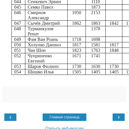
044
Сенкевич Эрвин
1110
045
Семко Павел
1873
046
Смирнов
1950
2153
Александр
047
Сычёв Дмитрий
1862
1863
1842
1
048
Турманкулов
1378
Ренат
049
Фам Ван Роань
1718
1698
050
Холупко Даниил
1817
1581
1817
051
Чан Шон
1823
1763
1848
052
Чуприненко
1671
1741
Евгений
053
Шаров Филипп
1730
1630
1730
054
Шишко Илья
1505
1405
1405
1
‹
›
Главная страница
Открыть веб-версию