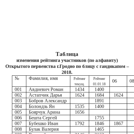
Таблица
изменения рейтинга участников (по алфавиту)
Открытого первенства г.Гродно по блицу с гандикапом –
2018.
№
Фамилия, имя
Рейтинг
Рейтинг
06
0
текущ.
01.01.18
001
Авдиевич Роман
1434
1400
002
Астапчик Дарья
1624
1684
1624
003
Бобров Александр
1891
004
Болондзь Ян
1535
1400
005
Боярчук Арина
1656
006
Бешта Сергей
1755
007
Бубешко Иван
1792
1846
1867
008
Булак Валерия
1465