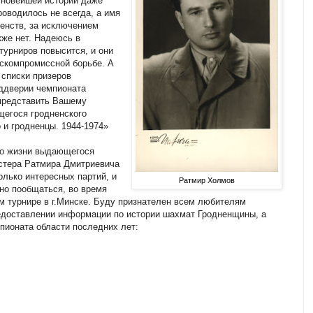
 новейшей истории даже
роводилось не всегда, а имя
енств, за исключением
акже нет. Надеюсь в
урниров повысится, и они
ескомпромиссной борьбе. А
 списки призеров
еддверии чемпионата
 представить Вашему
щегося гродненского
 и гродненцы. 1944-1974»
о жизни выдающегося
йстера Ратмира Дмитриевича
олько интересных партий, и
Ратмир Холмов
но пообщаться, во время
м турнире в г.Минске. Буду признателен всем любителям
редоставлении информации по истории шахмат Гродненщины, а
мпионата области последних лет: