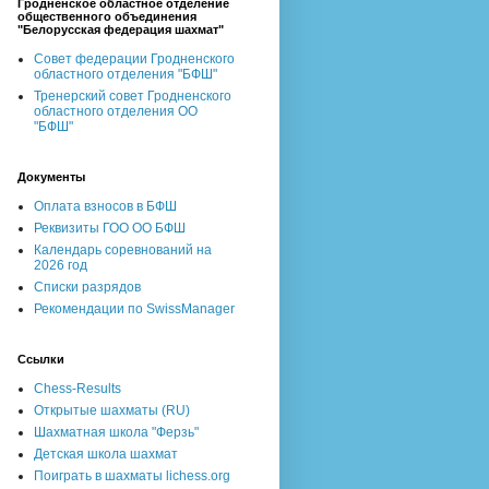
Гродненское областное отделение
общественного объединения
"Белорусская федерация шахмат"
Совет федерации Гродненского
областного отделения "БФШ"
Тренерский совет Гродненского
областного отделения ОО
"БФШ"
Документы
Оплата взносов в БФШ
Реквизиты ГОО ОО БФШ
Календарь соревнований на
2026 год
Списки разрядов
Рекомендации по SwissManager
Ссылки
Chess-Results
Открытые шахматы (RU)
Шахматная школа "Ферзь"
Детская школа шахмат
Поиграть в шахматы lichess.org