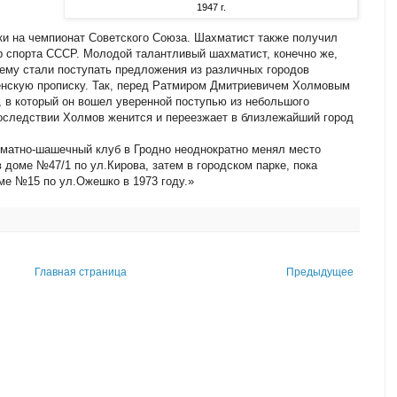
1947 г.
ки на чемпионат Советского Союза. Шахматист также получил
р спорта СССР. Молодой талантливый шахматист, конечно же,
ему стали поступать предложения из различных городов
енскую прописку. Так, перед Ратмиром Дмитриевичем Холмовым
 в который он вошел уверенной поступью из небольшого
последствии Холмов женится и переезжает в близлежайший город
матно-шашечный клуб в Гродно неоднократно менял место
 доме №47/1 по ул.Кирова, затем в городском парке, пока
ме №15 по ул.Ожешко в 1973 году.»
Главная страница
Предыдущее