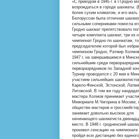
«С приездом в 1945 г. в г.Гродно
возрождаться в городе шахматы. 
более сухим климатом, и его мать
Белоруссии была отличная шахматн
сильными соперниками помогла его
Гродно шахмат препятствовало поп
четыре комплекта шахмат, три из 
чемпионат Гродно по шахматам, то
председателем которой был избра
чемпионом Гродно, Ратмир Холмов
1947 г. на завершившемся в Минс
сильнейшим среди перворазрядник
перворазрядников по Западной зон
Турнир проводился с 20 мая в Мин
участием сильнейших шахматисто
Карело-Финской, Эстонской, Латви
Литовской. В том же году кандидат
мастера Холмов принимает участи
Мемориале М.Чигорина в Москве, г
обществе мастеров и гроссмейсте
занимает довольно высокое для
начинающего шахматиста двенадц
место. В 1948 г. гродненский шахм
произвел сенсацию на чемпионате
пройдя всю дистанцию без единог