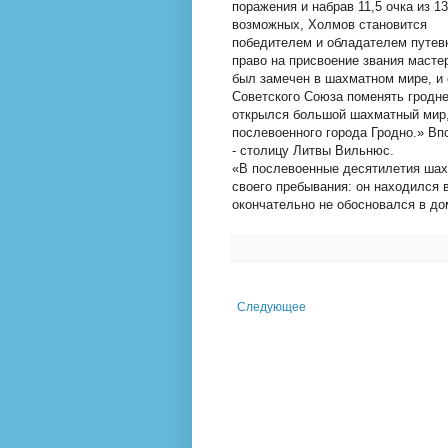
поражения и набрав 11,5 очка из 13
возможных, Холмов становится
победителем и обладателем путев
право на присвоение звания масте
был замечен в шахматном мире, и 
Советского Союза поменять гродн
открылся большой шахматный мир,
послевоенного города Гродно.» В
- столицу Литвы Вильнюс.
«В послевоенные десятилетия шах
своего пребывания: он находился в
окончательно не обосновался в до
Следующее