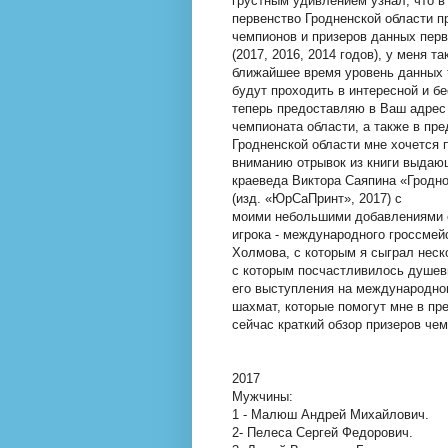
грустным удивлением узнал, что в
первенство Гродненской области п
чемпионов и призеров данных перв
(2017, 2016, 2014 годов), у меня т
ближайшее время уровень данных т
будут проходить в интересной и б
теперь предоставляю в Ваш адрес
чемпионата области, а также в пр
Гродненской области мне хочется
вниманию отрывок из книги выдаю
краеведа Виктора Саяпина «Гродно
(изд. «ЮрСаПринт», 2017) с
моими небольшими добавлениями 
игрока - международного гроссме
Холмова, с которым я сыграл неск
с которым посчастливилось душев
его выступления на международно
шахмат, которые помогут мне в п
сейчас краткий обзор призеров че
2017
Мужчины:
1 - Малюш Андрей Михайлович.
2- Пелеса Сергей Федорович.