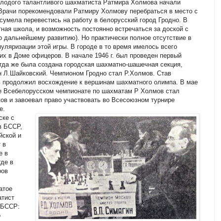
 молодого талантливого шахматиста Ратмира Холмова начали
(Врачи порекомендовали Ратмиру Холмову перебраться в место с
 сумела перевестись на работу в белорусский город Гродно. В
ая школа, и возможность постоянно встречаться за доской с
 дальнейшему развитию). Но практически полное отсутствие в
уляризации этой игры. В городе в то время имелось всего
них в Доме офицеров. В начале 1946 г. был проведен первый
гда же была создана городская шахматно-шашечная секция,
н Л.Шайковский. Чемпионом Гродно стал Р.Холмов. Став
 продолжил восхождение к вершинам шахматного олимпа. В мае
ке Всебелорусском чемпионате по шахматам Р Холмов стал
ов и завоевал право участвовать во Всесоюзном турнире
е.
ске с
в БССР,
йской и
 в
е в
де в
ров
атое
атист
 БССР:
о